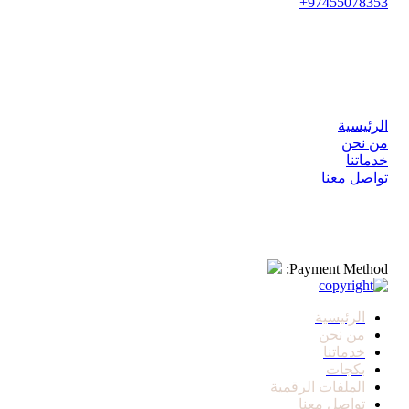
97455078353+
coachnoora@hotmail.com
روابط سريعة
الرئيسية
من نحن
خدماتنا
تواصل معنا
اشترك
Payment Method:
الرئيسية
من نحن
خدماتنا
بكجات
الملفات الرقمية
تواصل معنا