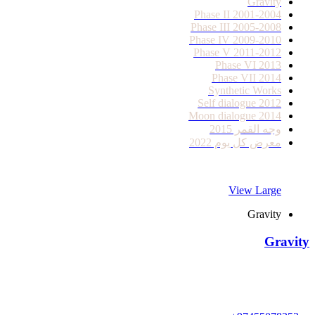
Gravity
Phase II 2001-2004
Phase III 2005-2008
Phase IV 2009-2010
Phase V 2011-2012
Phase VI 2013
Phase VII 2014
Synthetic Works
Self dialogue 2012
Moon dialogue 2014
وجه القمر 2015
معرض كل يوم 2022
View Large
Gravity
Gravity
معلومات عنا